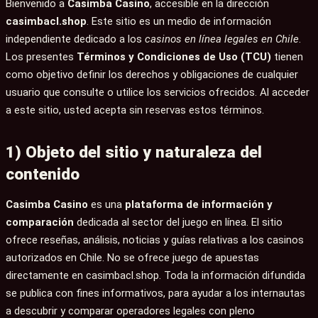
Bienvenido a
Casimba Casino
, accesible en la dirección
casimbacl.shop
. Este sitio es un medio de información
independiente dedicado a los
casinos en línea legales en Chile
.
Los presentes
Términos y Condiciones de Uso (TCU)
tienen
como objetivo definir los derechos y obligaciones de cualquier
usuario que consulte o utilice los servicios ofrecidos. Al acceder
a este sitio, usted acepta sin reservas estos términos.
1) Objeto del sitio y naturaleza del
contenido
Casimba Casino
es una
plataforma de información y
comparación
dedicada al sector del juego en línea. El sitio
ofrece reseñas, análisis, noticias y guías relativas a los casinos
autorizados en Chile. No se ofrece juego de apuestas
directamente en casimbacl.shop. Toda la información difundida
se publica con fines informativos, para ayudar a los internautas
a descubrir y comparar operadores legales con pleno