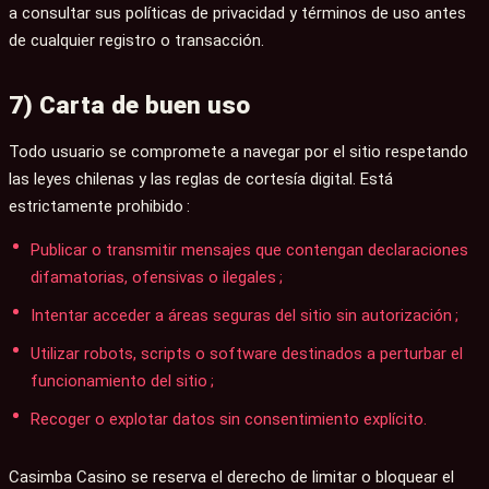
a consultar sus políticas de privacidad y términos de uso antes
de cualquier registro o transacción.
7) Carta de buen uso
Todo usuario se compromete a navegar por el sitio respetando
las leyes chilenas y las reglas de cortesía digital. Está
estrictamente prohibido :
Publicar o transmitir mensajes que contengan declaraciones
difamatorias, ofensivas o ilegales ;
Intentar acceder a áreas seguras del sitio sin autorización ;
Utilizar robots, scripts o software destinados a perturbar el
funcionamiento del sitio ;
Recoger o explotar datos sin consentimiento explícito.
Casimba Casino se reserva el derecho de limitar o bloquear el