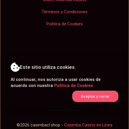
Términos y Condiciones
Política de Cookies
Este sitio utiliza cookies.
Al continuar, nos autoriza a usar cookies de
acuerdo con nuestra
Política de Cookies
Aceptar y cerrar
©2026 casimbacl.shop -
Casimba Casino en Línea