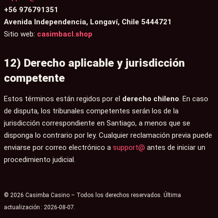
+56 976791351
Avenida Independencia, Longaví, Chile 5444721
Sitio web:
casimbacl.shop
12) Derecho aplicable y jurisdicción
competente
Estos términos están regidos por el
derecho chileno
. En caso
de disputa, los tribunales competentes serán los de la
jurisdicción correspondiente en Santiago, a menos que se
disponga lo contrario por ley. Cualquier reclamación previa puede
enviarse por correo electrónico a
support@
antes de iniciar un
procedimiento judicial.
© 2026 Casimba Casino – Todos los derechos reservados. Última
actualización :
2026-08-07
.