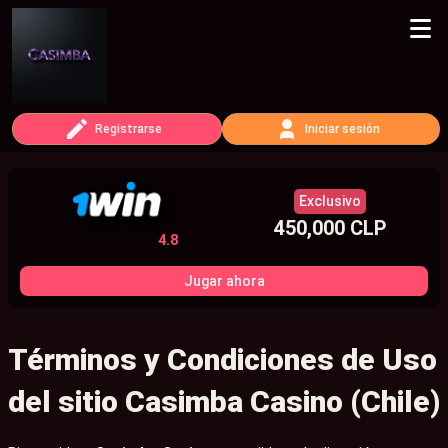
Men
Registrarse
Iniciar sesión
Exclusivo
450,000 CLP
4.8
Jugar ahora
Términos y Condiciones de Uso
del sitio Casimba Casino (Chile)